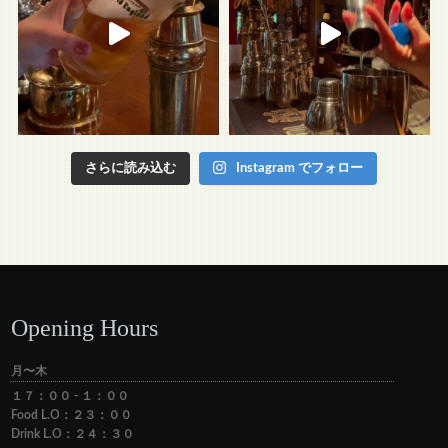
さらに読み込む
Instagram でフォロー
Opening Hours
月〜木
１７：００ - １：００
Food L.O：２３：００
Drink L.O：２４：３０