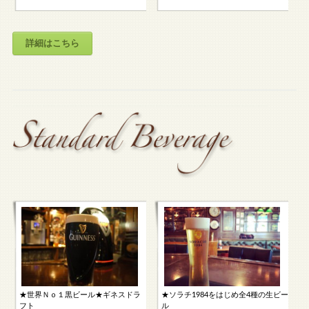
詳細はこちら
★世界Ｎｏ１黒ビール★ギネスドラ
★ソラチ1984をはじめ全4種の生ビー
フト
ル